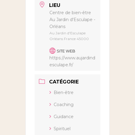
LIEU
Centre de bien-être
Au Jardin d'Esculape -
Orléans
Au Jardin d'Esculape
Orléans France 45000
SITE WEB
https://www.aujardind
esculape.fr/
CATÉGORIE
Bien-être
Coaching
Guidance
Spirituel