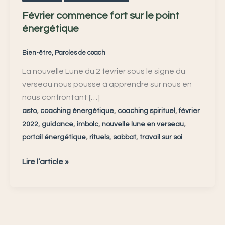
Février commence fort sur le point
énergétique
Bien-être
,
Paroles de coach
La nouvelle Lune du 2 février sous le signe du
verseau nous pousse à apprendre sur nous en
nous confrontant […]
,
,
,
asto
coaching énergétique
coaching spirituel
février
,
,
,
,
2022
guidance
imbolc
nouvelle lune en verseau
,
,
,
portail énergétique
rituels
sabbat
travail sur soi
Lire l’article »