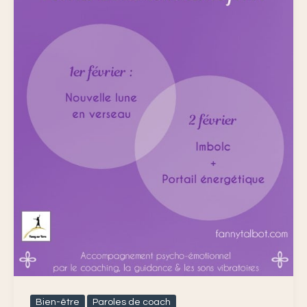
le
point
énergétique
Bien-être
Paroles de coach