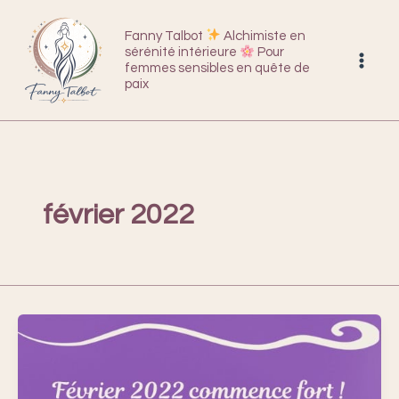
Aller
au
Fanny Talbot
Alchimiste en
sérénité intérieure
Pour
contenu
femmes sensibles en quête de
paix
février 2022
Février
commence
fort
sur