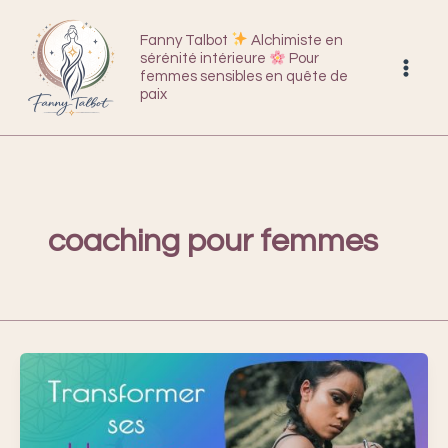
Aller
au
Fanny Talbot
Alchimiste en
sérénité intérieure
Pour
contenu
femmes sensibles en quête de
paix
coaching pour femmes
Ce
qui
fait
notre