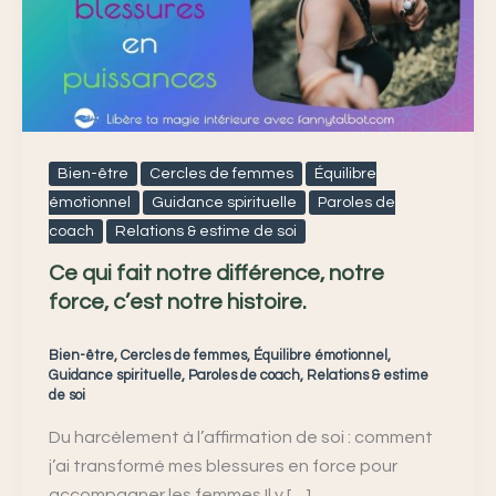
différence,
notre
force,
c’est
notre
histoire.
Bien-être
Cercles de femmes
Équilibre
émotionnel
Guidance spirituelle
Paroles de
coach
Relations & estime de soi
Ce qui fait notre différence, notre
force, c’est notre histoire.
Bien-être
,
Cercles de femmes
,
Équilibre émotionnel
,
Guidance spirituelle
,
Paroles de coach
,
Relations & estime
de soi
Du harcèlement à l’affirmation de soi : comment
j’ai transformé mes blessures en force pour
accompagner les femmes Il y […]